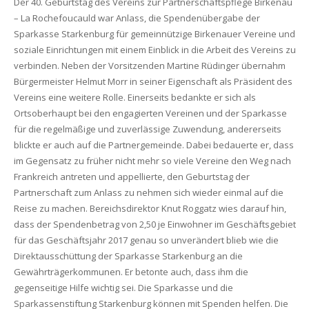
Der 40. Geburtstag des Vereins zur Partnerschaftspflege Birkenau
– La Rochefoucauld war Anlass, die Spendenübergabe der
Sparkasse Starkenburg für gemeinnützige Birkenauer Vereine und
soziale Einrichtungen mit einem Einblick in die Arbeit des Vereins zu
verbinden.
Neben der Vorsitzenden Martine Rüdinger übernahm
Bürgermeister Helmut Morr in seiner Eigenschaft als Präsident des
Vereins eine weitere Rolle. Einerseits bedankte er sich als
Ortsoberhaupt bei den engagierten Vereinen und der Sparkasse
für die regelmäßige und zuverlässige Zuwendung, andererseits
blickte er auch auf die Partnergemeinde. Dabei bedauerte er, dass
im Gegensatz zu früher nicht mehr so viele Vereine den Weg nach
Frankreich antreten und appellierte, den Geburtstag der
Partnerschaft zum Anlass zu nehmen sich wieder einmal auf die
Reise zu machen. Bereichsdirektor Knut Roggatz wies darauf hin,
dass der Spendenbetrag von 2,50 je Einwohner im Geschäftsgebiet
für das Geschäftsjahr 2017 genau so unverändert blieb wie die
Direktausschüttung der Sparkasse Starkenburg an die
Gewährträgerkommunen. Er betonte auch, dass ihm die
gegenseitige Hilfe wichtig sei. Die Sparkasse und die
Sparkassenstiftung Starkenburg können mit Spenden helfen. Die