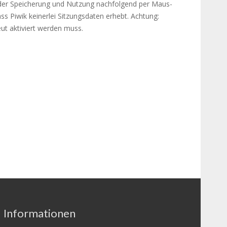
 der Spei­che­rung und Nut­zung nachfolgend per Maus­
Piwik kei­ner­lei Sit­zungs­da­ten erhebt. Achtung:
ut aktiviert werden muss.
Informationen