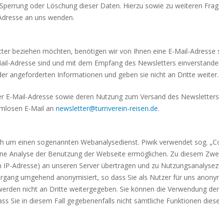
g, Sperrung oder Löschung dieser Daten. Hierzu sowie zu weiteren 
Adresse an uns wenden.
er beziehen möchten, benötigen wir von Ihnen eine E-Mail-Adresse 
Mail-Adresse sind und mit dem Empfang des Newsletters einverstande
er angeforderten Informationen und geben sie nicht an Dritte weiter.
 der E-Mail-Adresse sowie deren Nutzung zum Versand des Newsletters
ormlosen E-Mail an
newsletter@turnverein-reisen.de
.
ch um einen sogenannten Webanalysedienst. Piwik verwendet sog. „Coo
ine Analyse der Benutzung der Webseite ermöglichen. Zu diesem Zwe
ten IP-Adresse) an unseren Server übertragen und zu Nutzungsanalys
Vorgang umge­hend anony­mi­siert, so dass Sie als Nutzer für uns anon
erden nicht an Dritte weitergegeben. Sie können die Verwendung der 
ss Sie in diesem Fall gegebenenfalls nicht sämtliche Funktionen dies