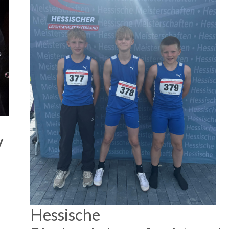
V
Hessische