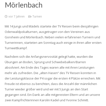
Mörlenbach
vor 7 Jahren
Turnen
Mit 14 Jungs und Mädels startete der TV Reisen beim diesjährigen
Odenwaldpokalturnen, ausgetragen von den Vereinen aus
Gorxheim und Mörlenbach. Neben vielen erfahrenen Turnern und
Turnerinnen, starteten am Sonntag auch einige in ihren aller ersten
Turnwettkampf.
Nachdem sich die Anfangsnervosität gelegt hatte, wurden die
Übungen an Boden, Sprung und Schwebebalken/Barren
absolviert. Am Ende des Tages waren alle mit ihren Leistungen
mehr als zufrieden. Die „alten Hasen“ des TV Reisen konnten in
der Leistungsklasse der P4 sogar die ersten 4 Plätze erreichen. Mit
Freude ist ebenso zu berichten, dass die Anzahl der männlichen
Turner wieder größer wird und wir mit 5 Jungs an den Start
gegangen sind. Ein Dank an alle mitgereisten Eltern und an unsere
zwei Kampfrichterinnen Karolin Kadel und Yvonne Schmitt.