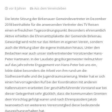
vor 8 Jahren
Aus dem Vereinsleben
Die letzte Sitzung der Birkenauer Gemeindevertreter im Dezember
2018 beinhaltete für die anwesenden Vertreter des TV Reisen
einen erfreulichen Tagesordnungspunkt. Besonders ehrenamtlich
Aktive erhielten die Ehrenamtsplakette der Gemeinde Birkenau.
Gewürdigt wird nicht nur das Wirken im eigenen Verein, sondern
auch die Wirkung über die eigene Institution hinaus. Unter den
Bedachten war auch unser stellvertretender Vorsitzender Hans-
Peter Hartmann. In der Laudatio ging Bürgermeister Helmut Morr
auf das jahrzehnte Engagement von Hans-Peter bei uns ein,
lobte dabei besonders die Arbeit von ihm rund um die
Südhessenhalle und die Jugendraumsanierung. Weiter hat er sich
einen hervorragenden Ruf bei der Koordination mit anderen
Hallennutzern erarbeitet. Der geschäftsführende Vorstand war bei
dieser Gelegenheit sehr glücklich, dass die kommunnalen Gremien
dem Vorschlag gefolgt waren und nach Ehrenpäsident Jakob
Iwanowitsch ein weitereres Vereinsmitglied diese bedeutende
Auszeichung erhalten hat.