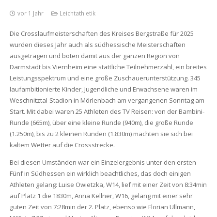
vor 1 Jahr
Leichtathletik
Die Crosslaufmeisterschaften des Kreises Bergstraße für 2025
wurden dieses Jahr auch als südhessische Meisterschaften
ausgetragen und boten damit aus der ganzen Region von
Darmstadt bis Viernheim eine stattliche Teilnehmerzahl, ein breites
Leistungsspektrum und eine große Zuschauerunterstützung. 345
laufambitionierte Kinder, Jugendliche und Erwachsene waren im
Weschnitztal-Stadion in Mörlenbach am vergangenen Sonntag am
Start. Mit dabei waren 25 Athleten des TV Reisen: von der Bambini-
Runde (665m), über eine kleine Runde (940m), die große Runde
(1.250m), bis zu 2 kleinen Runden (1.830m) machten sie sich bei
kaltem Wetter auf die Crossstrecke.
Bei diesen Umständen war ein Einzelergebnis unter den ersten
Fünf in Südhessen ein wirklich beachtliches, das doch einigen
Athleten gelang: Luise Owietzka, W14, lief mit einer Zeit von 8:34min
auf Platz 1 die 1830m, Anna Kellner, W16, gelang mit einer sehr
guten Zeit von 7:28min der 2. Platz, ebenso wie Florian Ullmann,