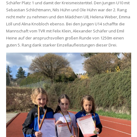
Schäfer Platz 1 und damit der Kreismeistertitel. Den Jungen U10 mit
Sebastian Schlichtmann, Nils Hühn und Ole Hühn war der 2. Rang
nicht mehr zu nehmen und den Mädchen U8, Helena Weber, Emma
Löll und Alina Knobloch ebenso. Bei den Jungen U14 schaffte die
Mannschaft vom TVR mit Felix Klein, Alexander Schäfer und Emil
Heine auf der anspruchsvollen großen Runde von 1250m einen
guten 5. Rang dank starker Einzellaufleistungen dieser Drei.