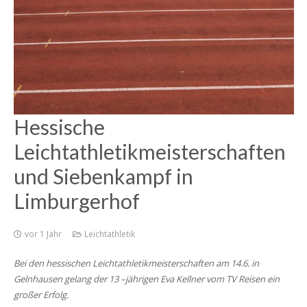
Hessische
Leichtathletikmeisterschaften
und Siebenkampf in
Limburgerhof
vor 1 Jahr
Leichtathletik
Bei den hessischen Leichtathletikmeisterschaften am 14.6. in
Gelnhausen gelang der 13 –jährigen Eva Kellner vom TV Reisen ein
großer Erfolg.