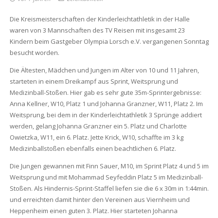
Die Kreismeisterschaften der Kinderleichtathletik in der Halle
waren von 3 Mannschaften des TV Reisen mit insgesamt 23
Kindern beim Gastgeber Olympia Lorsch e.V. vergangenen Sonntag
besucht worden.
Die Ältesten, Mädchen und Jungen im Alter von 10 und 11 Jahren,
starteten in einem Dreikampf aus Sprint, Weitsprung und
Medizinball-Stoßen. Hier gab es sehr gute 35m-Sprintergebnisse:
Anna Kellner, W10, Platz 1 und Johanna Granzner, W11, Platz 2. Im
Weitsprung, bei dem in der Kinderleichtathletik 3 Sprünge addiert
werden, gelang Johanna Granzner ein 5. Platz und Charlotte
Owietzka, W11, ein 6. Platz. Jette Krick, W10, schaffte im 3 kg
Medizinballstoßen ebenfalls einen beachtlichen 6. Platz.
Die Jungen gewannen mit Finn Sauer, M10, im Sprint Platz 4 und 5 im
Weitsprung und mit Mohammad Seyfeddin Platz 5 im Medizinball-
Stoßen. Als Hindernis-Sprint-Staffel liefen sie die 6 x 30m in 1:44min.
und erreichten damit hinter den Vereinen aus Viernheim und
Heppenheim einen guten 3. Platz. Hier starteten Johanna