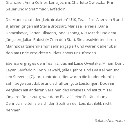
Granzner, Anna Kellner, Lena Jochim, Charlotte Owietzka, Finn
Sauer und Mohammad Seyfeddin.
Die Mannschaft der „Leichtraketen“ U10, Team 1 im Alter von 9 und
8 Jahren gingen mit Stella Brossart, Marissa Ferreira, Daria
Dominikovic, Florian Ullmann, Jona Bisping, Nils Mitsch und dem
Jüngsten, Julian Babist (M7) an den Start. Sie absolvierten ihren
Mannschaftsmehrkampf sehr engagiert und waren daher über
den am Ende erreichten 9. Platz etwas unzufrieden.
Ebenso erging es dem Team 2, das mit Luise Owietzka, Miriam Dörr,
Leyan Seyfeddin, Fynn Dewald, (alle 8 Jahre) und Eva Kellner und
Leo Stevens, (7 Jahre) antraten. Hier waren die Kinder ebenfalls
sehr begeistert dabei und schafften gute Leistungen. Doch im
Vergleich mit anderen Vereinen des Kreises und mit zum Teil
jüngerer Besetzung, war dann Platz 11 eine Enttäuschung.
Dennoch ließen sie sich den Spaß an der Leichtathletik nicht
nehmen.
Sabine Neumann