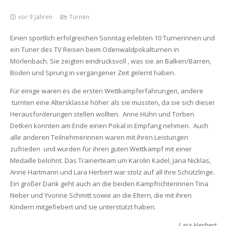
vor 9 Jahren
Turnen
Einen sportlich erfolgreichen Sonntag erlebten 10 Turnerinnen und
ein Tuner des TV Reisen beim Odenwaldpokalturnen in
Mörlenbach. Sie zeigten eindrucksvoll , was sie an Balken/Barren,
Boden und Sprung in vergangener Zeit gelernt haben.
Für einige waren es die ersten Wettkampferfahrungen, andere
turnten eine Altersklasse höher als sie mussten, da sie sich dieser
Herausforderungen stellen wollten. Anne Hühn und Torben
Detken konnten am Ende einen Pokal in Empfang nehmen. Auch
alle anderen Teilnehmerinnen waren mit ihren Leistungen
zufrieden und wurden für ihren guten Wettkampf mit einer
Medaille belohnt. Das Trainerteam um Karolin Kadel, Jana Nicklas,
Anne Hartmann und Lara Herbert war stolz auf all ihre Schützlinge.
Ein großer Dank geht auch an die beiden Kampfrichterinnen Tina
Neber und Yvonne Schmitt sowie an die Eltern, die mit ihren
Kindern mitgefiebert und sie unterstützt haben.
Lara Herbert