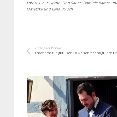
Foto v. l. n. r. vorne: Finn Sauer, Dominic Ramos u
Owietzka und Lena Porsch
Vorheriger Beitrag
Ehrenamt tut gut! Der TV Reisen benötigt Ihre U