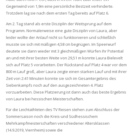
Gegenwind von 1,9m eine persönliche Bestzeit verhinderte.
Trotzdem lag sie nach dem ersten Tag bereits auf Platz 6.
Am 2. Tag stand als erste Disziplin der Weitsprung auf dem
Programm. Normalerweise eine gute Disziplin von Laura, aber
leider wollte der Anlauf nicht so funktionieren und schließlich
musste sie sich mit mäßigen 4,58 cm begnügen. Im Speerwurf
deutete sie dann wieder mit 3 gleichmäßigen Würfen ihr Potential
an und mit ihrer besten Weite von 29,51 m konnte Laura Bielevelt
sich auf Platz 5 vorarbeiten. Der Rückstand auf Platz 4 war vor dem
800 m Lauf groß, aber Laura zeigte einen starken Lauf und mit ihrer
Zeit von 2:41 Minuten konnte sie sich im Gesamtergebnis des
Siebenkampfs noch auf den ausgezeichneten 4. Platz
vorzuarbeiten. Diese Platzierung ist dann auch das beste Ergebnis
von Laura bei hessischen Meisterschaften.
Für die Leichtathleten des TV Reisen stehen zum Abschluss der
Sommersaison noch die Kreis-und Südhessischem
Mehrkampfmeisterschaften verschiedener Altersklassen
(14.9.2019, Viernheim) sowie die