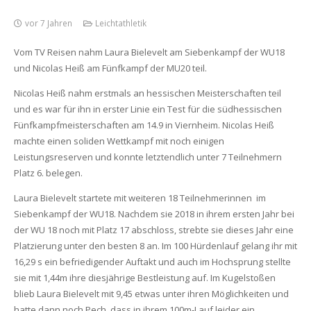
vor 7 Jahren
Leichtathletik
Vom TV Reisen nahm Laura Bielevelt am Siebenkampf der WU18
und Nicolas Heiß am Fünfkampf der MU20 teil.
Nicolas Heiß nahm erstmals an hessischen Meisterschaften teil
und es war für ihn in erster Linie ein Test für die südhessischen
Fünfkampfmeisterschaften am 14.9 in Viernheim. Nicolas Heiß
machte einen soliden Wettkampf mit noch einigen
Leistungsreserven und konnte letztendlich unter 7 Teilnehmern
Platz 6. belegen.
Laura Bielevelt startete mit weiteren 18 Teilnehmerinnen im
Siebenkampf der WU18. Nachdem sie 2018 in ihrem ersten Jahr bei
der WU 18 noch mit Platz 17 abschloss, strebte sie dieses Jahr eine
Platzierung unter den besten 8 an. Im 100 Hürdenlauf gelang ihr mit
16,29 s ein befriedigender Auftakt und auch im Hochsprung stellte
sie mit 1,44m ihre diesjährige Bestleistung auf. Im Kugelstoßen
blieb Laura Bielevelt mit 9,45 etwas unter ihren Möglichkeiten und
hatte dann noch Pech, dass in ihrem 100m-Lauf leider ein