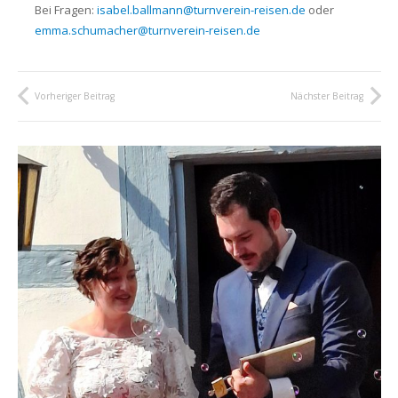
Bei Fragen:
isabel.ballmann@turnverein-reisen.de
oder
emma.schumacher@turnverein-reisen.de
Vorheriger Beitrag
Nächster Beitrag